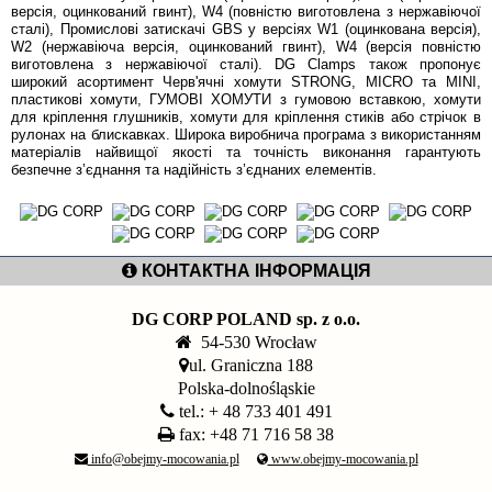
версія, оцинкований гвинт), W4 (повністю виготовлена ​​з нержавіючої
сталі), Промислові затискачі GBS у версіях W1 (оцинкована версія),
W2 (нержавіюча версія, оцинкований гвинт), W4 (версія повністю
виготовлена ​​з нержавіючої сталі). DG Clamps також пропонує
широкий асортимент Черв'ячні хомути STRONG, MICRO та MINI,
пластикові хомути, ГУМОВІ ХОМУТИ з гумовою вставкою, хомути
для кріплення глушників, хомути для кріплення стиків або стрічок в
рулонах на блискавках. Широка виробнича програма з використанням
матеріалів найвищої якості та точність виконання гарантують
безпечне з’єднання та надійність з’єднаних елементів.
КОНТАКТНА ІНФОРМАЦІЯ
DG CORP POLAND sp. z o.o.
54-530 Wrocław
ul. Graniczna 188
Polska-dolnośląskie
tel.: + 48 733 401 491
fax: +48 71 716 58 38
info@obejmy-mocowania.pl
www.obejmy-mocowania.pl