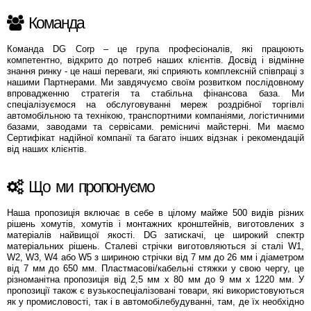
Команда
Команда DG Corp – це група професіоналів, які працюють
компетентно, відкрито до потреб наших клієнтів. Досвід і відмінне
знання ринку - це наші переваги, які сприяють комплексній співпраці з
нашими Партнерами. Ми завдячуємо своїм розвитком послідовному
впровадженню стратегія та стабільна фінансова база. Ми
спеціалізуємося на обслуговуванні мереж роздрібної торгівлі
автомобільною та технікою, транспортними компаніями, логістичними
базами, заводами та сервісами. ремісничі майстерні. Ми маємо
Сертифікат надійної компанії та багато інших відзнак і рекомендацій
від наших клієнтів.
Що ми пропонуємо
Наша пропозиція включає в себе в цілому майже 500 видів різних
рішень хомутів, хомутів і монтажних кронштейнів, виготовлених з
матеріалів найвищої якості. DG затискачі, це широкий спектр
матеріальних рішень. Сталеві стрічки виготовляються зі сталі W1,
W2, W3, W4 або W5 з шириною стрічки від 7 мм до 26 мм і діаметром
від 7 мм до 650 мм. Пластмасові/кабельні стяжки у свою чергу, це
різноманітна пропозиція від 2,5 мм х 80 мм до 9 мм х 1220 мм. У
пропозиції також є вузькоспеціалізовані товари, які використовуються
як у промисловості, так і в автомобілебудуванні, там, де їх необхідно