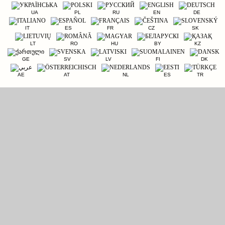
UA
PL
RU
EN
DE
IT
ES
FR
CZ
SK
LT
RO
HU
BY
KZ
GE
SV
LV
FI
DK
AE
AT
NL
ES
TR