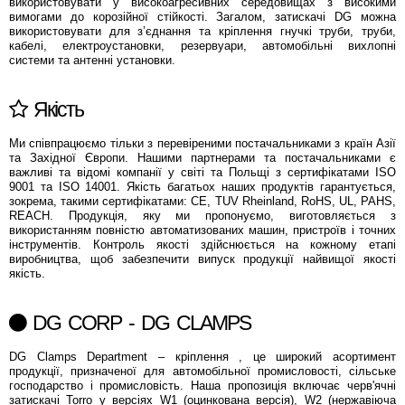
використовувати у високоагресивних середовищах з високими
вимогами до корозійної стійкості. Загалом, затискачі DG можна
використовувати для з’єднання та кріплення гнучкі труби, труби,
кабелі, електроустановки, резервуари, автомобільні вихлопні
системи та антенні установки.
Якість
Ми співпрацюємо тільки з перевіреними постачальниками з країн Азії
та Західної Європи. Нашими партнерами та постачальниками є
важливі та відомі компанії у світі та Польщі з сертифікатами ISO
9001 та ISO 14001. Якість багатьох наших продуктів гарантується,
зокрема, такими сертифікатами: CE, TUV Rheinland, RoHS, UL, PAHS,
REACH. Продукція, яку ми пропонуємо, виготовляється з
використанням повністю автоматизованих машин, пристроїв і точних
інструментів. Контроль якості здійснюється на кожному етапі
виробництва, щоб забезпечити випуск продукції найвищої якості
якість.
DG CORP - DG CLAMPS
DG Clamps Department – ​​​кріплення , це широкий асортимент
продукції, призначеної для автомобільної промисловості, сільське
господарство і промисловість. Наша пропозиція включає черв'ячні
затискачі Torro у версіях W1 (оцинкована версія), W2 (нержавіюча